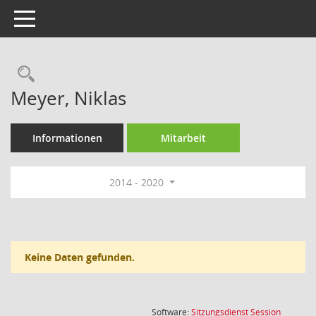
Toggle navigation
Rechercheauswahl
Meyer, Niklas
Informationen
Mitarbeit
2014 - 2020
Keine Daten gefunden.
(Wird in
Software:
Sitzungsdienst
Session