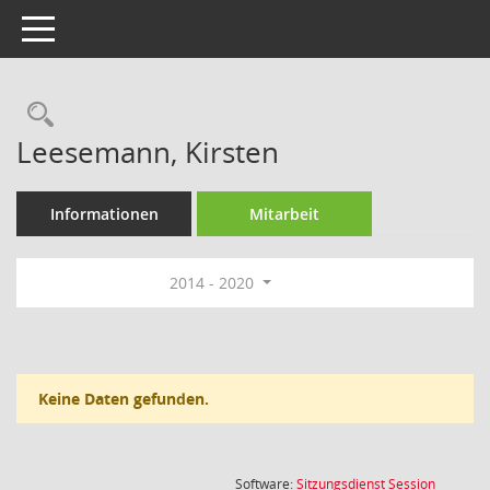
Toggle navigation
Rechercheauswahl
Leesemann, Kirsten
Informationen
Mitarbeit
2014 - 2020
Keine Daten gefunden.
(Wird in
Software:
Sitzungsdienst
Session