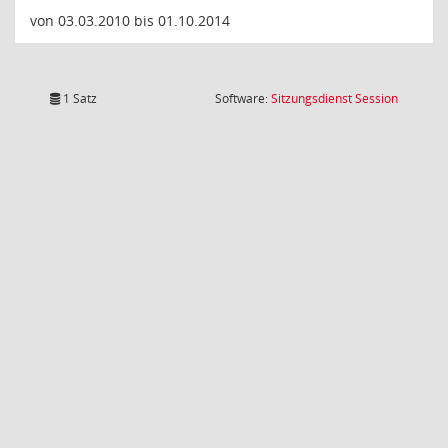
von 03.03.2010 bis 01.10.2014
(Wird in
1 Satz
Software:
Sitzungsdienst
Session