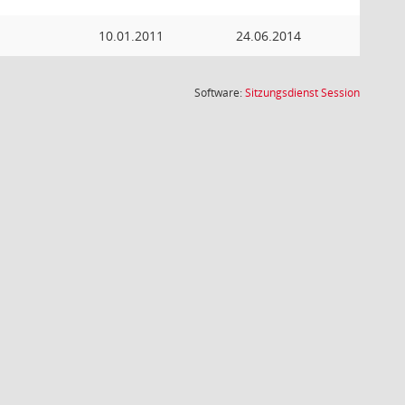
10.01.2011
24.06.2014
(Wird in
Software:
Sitzungsdienst
Session