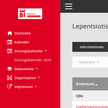
Toggle navigation
Lepentsiotis,
Startseite
Kalender
Informationen
Sitzungskalender
Sitzungskalender 2026
Historisch
Dokumente
Organisation
Gremium
Impressum
CDU
Stadtentwicklungs