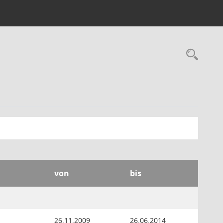
Rec
von
bis
26.11.2009
26.06.2014