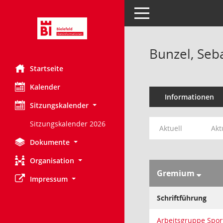
Toggle navigation
Bunzel, Seb
Startseite
Kalender
Informationen
Sitzungskalender
Sitzungskalender 2026
Aktuell
Akt
Dokumente
Organisation
Gremium
Impressum
Schriftführung
Arbeitsgruppe Sport