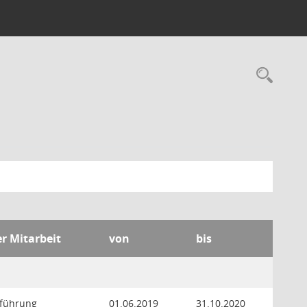
Rec
er Mitarbeit
von
bis
tführung
01.06.2019
31.10.2020