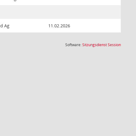
ed Ag
11.02.2026
(Wird in
Software:
Sitzungsdienst
Session