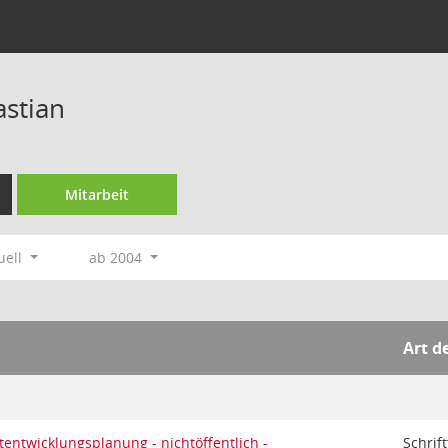
astian
Mitarbeit
uell
ab 2004
Art d
entwicklungsplanung - nichtöffentlich -
Schrif