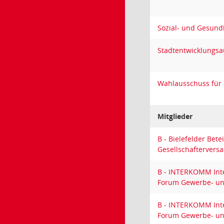
Sozial- und Gesund
Stadtentwicklungs
Wahlausschuss für 
Mitglieder
B - Bielefelder Bet
Gesellschafterver
B - INTERKOMM Int
Forum Gewerbe- und
B - INTERKOMM Int
Forum Gewerbe- und