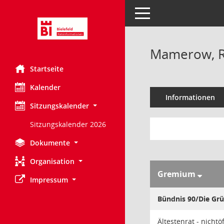
Toggle navigation
Mamerow, 
Startseite
Kalender
Informationen
Sitzungskalender
Sitzungskalender 2026
Dokumente
Organisation
Gremium
Impressum
Bündnis 90/Die Gr
Ältestenrat - nichtö