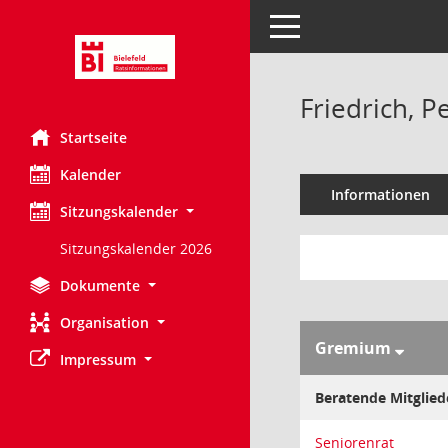
Toggle navigation
Friedrich, Pe
Startseite
Kalender
Informationen
Sitzungskalender
Sitzungskalender 2026
Dokumente
Organisation
Gremium
Impressum
Beratende Mitglied
Seniorenrat