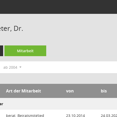
ter, Dr.
Mitarbeit
ab 2004
Art der Mitarbeit
von
bis
er
berat. Beiratsmitglied
23.10.2014
24.03.20