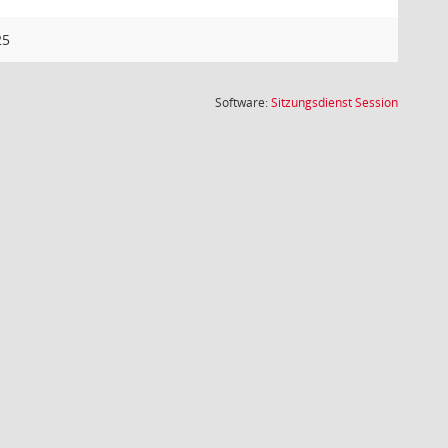
25
(Wird in
Software:
Sitzungsdienst
Session