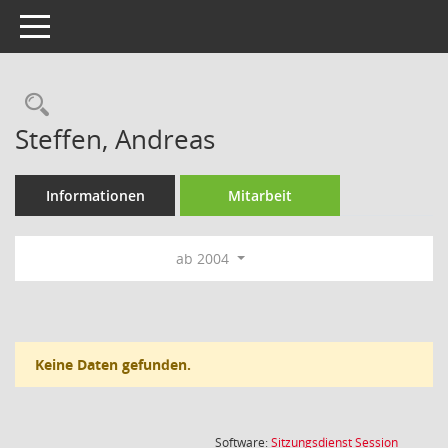
Toggle navigation
Rechercheauswahl
Steffen, Andreas
Informationen
Mitarbeit
ab 2004
Keine Daten gefunden.
(Wird in
Software:
Sitzungsdienst
Session