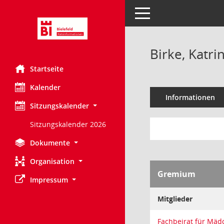
Toggle navigation
Birke, Katri
Startseite
Kalender
Informationen
Sitzungskalender
Sitzungskalender 2026
Dokumente
Organisation
Gremium
Impressum
Mitglieder
Fachbeirat für Mäd