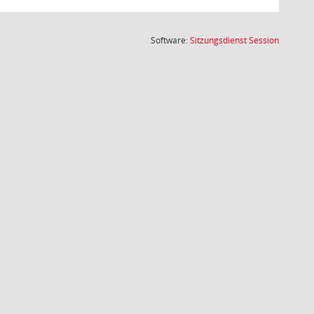
(Wird in
Software:
Sitzungsdienst
Session