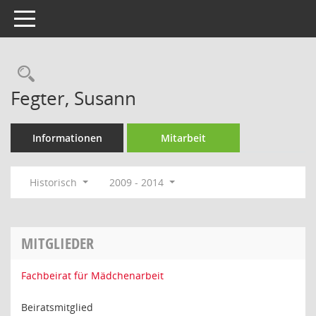
Toggle navigation
Rechercheauswahl
Fegter, Susann
Informationen
Mitarbeit
Historisch
2009 - 2014
MITGLIEDER
Fachbeirat für Mädchenarbeit
Beiratsmitglied