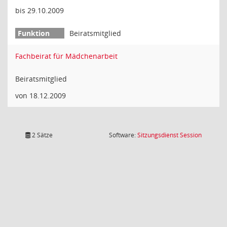
bis 29.10.2009
Beiratsmitglied
Fachbeirat für Mädchenarbeit
Beiratsmitglied
von 18.12.2009
(Wird in
2 Sätze
Software:
Sitzungsdienst
Session