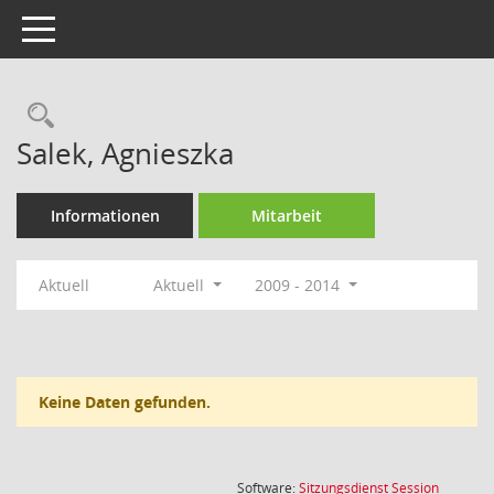
Toggle navigation
Rechercheauswahl
Salek, Agnieszka
Informationen
Mitarbeit
Aktuell
Aktuell
2009 - 2014
Keine Daten gefunden.
(Wird in
Software:
Sitzungsdienst
Session