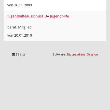
von 26.11.2009
Jugendhilfeausschuss UA Jugendhilfe
berat. Mitglied
von 20.01.2010
(Wird in
2 Sätze
Software:
Sitzungsdienst
Session