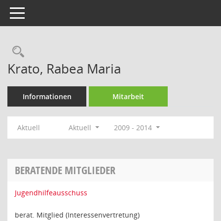
Toggle navigation
Rechercheauswahl
Krato, Rabea Maria
Informationen
Mitarbeit
Aktuell
Aktuell
2009 - 2014
BERATENDE MITGLIEDER
Jugendhilfeausschuss
berat. Mitglied (Interessenvertretung)