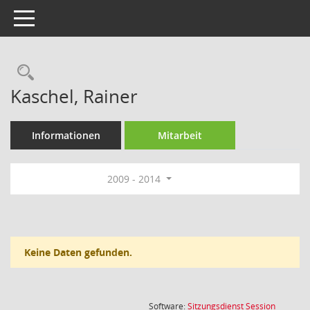
Toggle navigation
Rechercheauswahl
Kaschel, Rainer
Informationen
Mitarbeit
2009 - 2014
Keine Daten gefunden.
(Wird in
Software:
Sitzungsdienst
Session