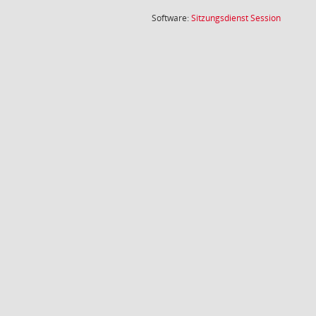
(Wird in
Software:
Sitzungsdienst
Session