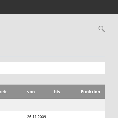
Rec
beit
von
bis
Funktion
26.11.2009