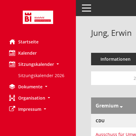
Toggle navigation
Jung, Erwin
Startseite
Kalender
Informationen
Sitzungskalender
Sitzungskalender 2026
2
Dokumente
Organisation
Gremium
Impressum
CDU
Ausschuss für Umw