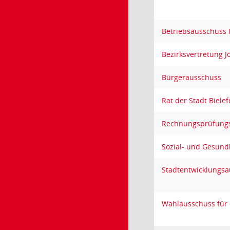
Betriebsausschuss 
Bezirksvertretung J
Bürgerausschuss
Rat der Stadt Bielef
Rechnungsprüfung
Sozial- und Gesund
Stadtentwicklungs
Wahlausschuss für 