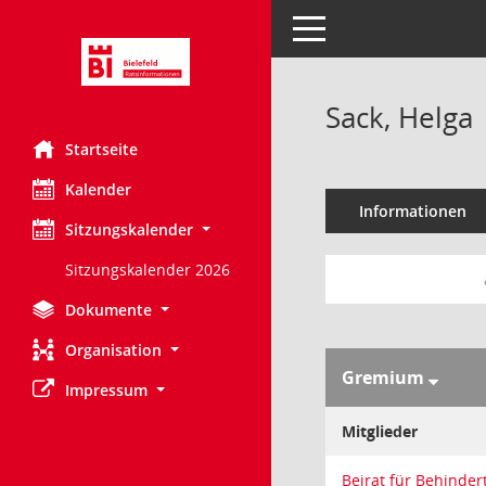
Toggle navigation
Sack, Helga
Startseite
Kalender
Informationen
Sitzungskalender
Sitzungskalender 2026
Dokumente
Organisation
Gremium
Impressum
Mitglieder
Beirat für Behinder