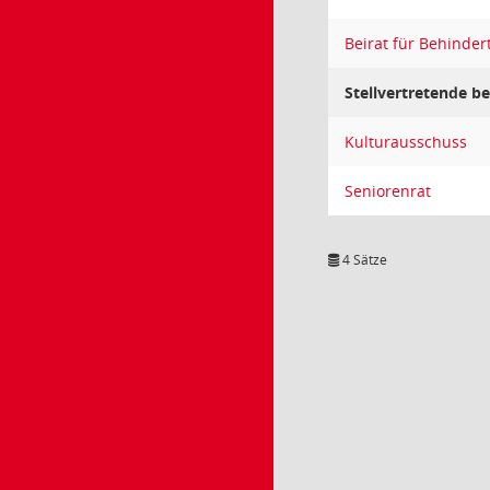
Beirat für Behinder
Stellvertretende b
Kulturausschuss
Seniorenrat
4 Sätze