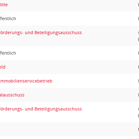
itte
ffentlich
sförderungs- und Beteiligungsausschuss
ffentlich
eld
Immobilienservicebetrieb
alausschuss
sförderungs- und Beteiligungsausschuss