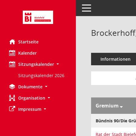
Toggle navigation
Brockerhoff,
Startseite
Kalender
Informationen
Sitzungskalender
Sitzungskalender 2026
Dokumente
Organisation
Gremium
Impressum
Bündnis 90/Die Gr
Rat der Stadt Bielef