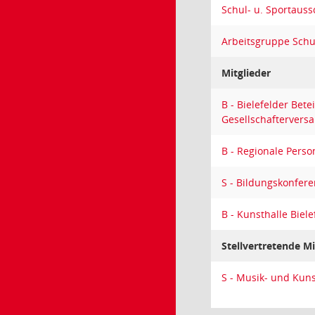
Schul- u. Sportaus
Arbeitsgruppe Sch
Mitglieder
B - Bielefelder Bet
Gesellschafterver
B - Regionale Perso
S - Bildungskonfere
B - Kunsthalle Biel
Stellvertretende Mi
S - Musik- und Kuns