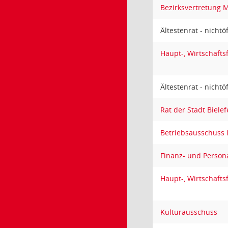
Bezirksvertretung M
Ältestenrat - nichtö
Haupt-, Wirtschaft
Ältestenrat - nichtö
Rat der Stadt Bielef
Betriebsausschuss 
Finanz- und Person
Haupt-, Wirtschaft
Kulturausschuss