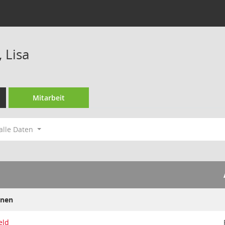
 Lisa
Mitarbeit
alle Daten
ünen
eld