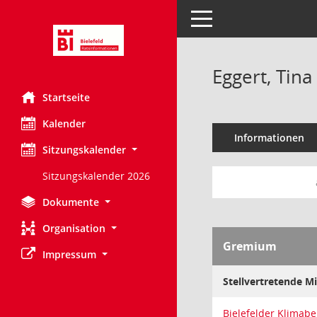
Toggle navigation
Eggert, Tina
Startseite
Kalender
Informationen
Sitzungskalender
Sitzungskalender 2026
Dokumente
Organisation
Gremium
Impressum
Stellvertretende Mi
Bielefelder Klimabe