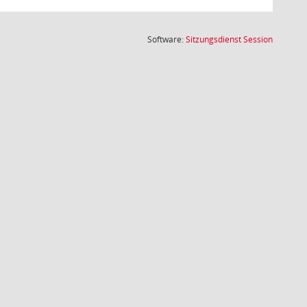
(Wird in
Software:
Sitzungsdienst
Session