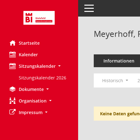
Toggle navigation
Meyerhoff, 
Startseite
Kalender
Informationen
Sitzungskalender
Sitzungskalender 2026
Historisch
2
Dokumente
Organisation
Impressum
Keine Daten gefun