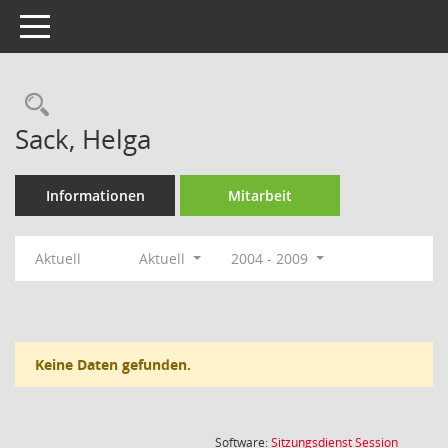
Toggle navigation
Rechercheauswahl
Sack, Helga
Informationen
Mitarbeit
Aktuell
Aktuell
2004 - 2009
Keine Daten gefunden.
(Wird in
Software:
Sitzungsdienst
Session