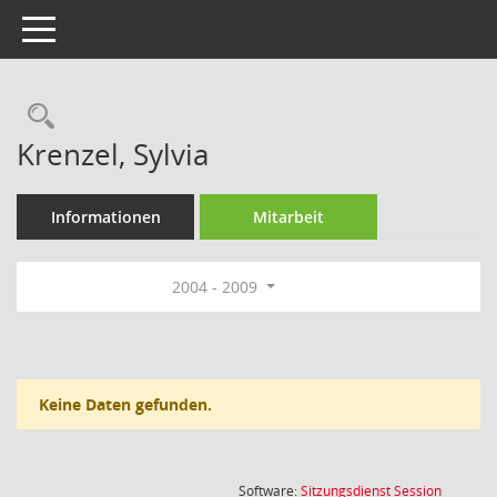
Toggle navigation
Rechercheauswahl
Krenzel, Sylvia
Informationen
Mitarbeit
2004 - 2009
Keine Daten gefunden.
(Wird in
Software:
Sitzungsdienst
Session