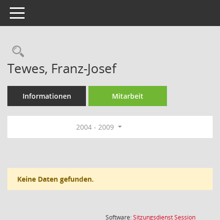
Toggle navigation
Rechercheauswahl
Tewes, Franz-Josef
Informationen
Mitarbeit
2004 - 2009
Keine Daten gefunden.
(Wird in
Software:
Sitzungsdienst
Session