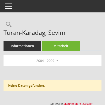
Toggle navigation
Rechercheauswahl
Turan-Karadag, Sevim
Informationen
Mitarbeit
2004 - 2009
Keine Daten gefunden.
(Wird in
Software:
Sitzungsdienst
Session