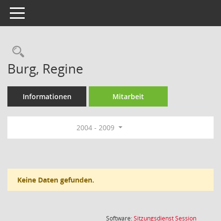
Toggle navigation
Rechercheauswahl
Burg, Regine
Informationen
Mitarbeit
2004 - 2009
Keine Daten gefunden.
(Wird in
Software:
Sitzungsdienst
Session