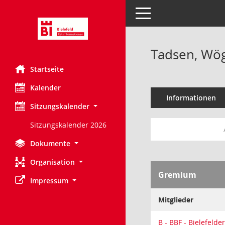
Toggle navigation
Tadsen, Wög
Startseite
Kalender
Informationen
Sitzungskalender
Sitzungskalender 2026
Dokumente
Organisation
Gremium
Impressum
Mitglieder
B - BBF - Bielefelde