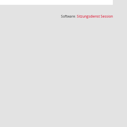
(Wird in
Software:
Sitzungsdienst
Session