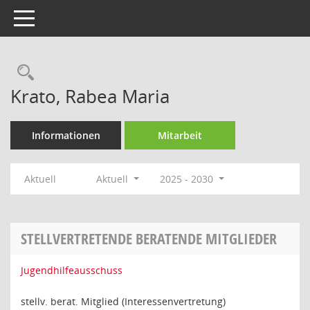
Toggle navigation
Rechercheauswahl
Krato, Rabea Maria
Informationen
Mitarbeit
Aktuell
Aktuell
2025 - 2030
STELLVERTRETENDE BERATENDE MITGLIEDER
Jugendhilfeausschuss
stellv. berat. Mitglied (Interessenvertretung)