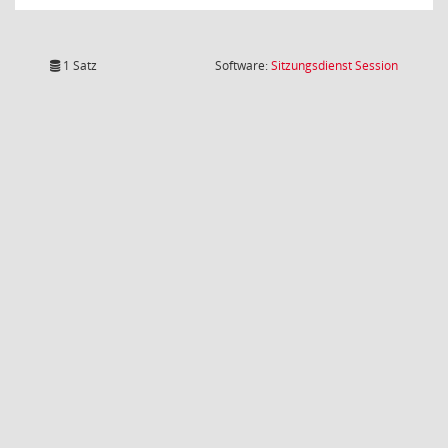
(Wird in
1 Satz
Software:
Sitzungsdienst
Session