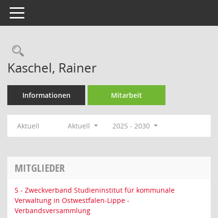
Toggle navigation
Rechercheauswahl
Kaschel, Rainer
Informationen
Mitarbeit
Aktuell
Aktuell
2025 - 2030
MITGLIEDER
S - Zweckverband Studieninstitut für kommunale
Verwaltung in Ostwestfalen-Lippe -
Verbandsversammlung