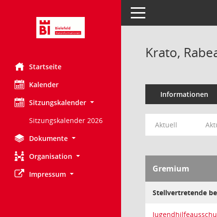
Toggle navigation
Krato, Rabe
Startseite
Kalender
Informationen
Sitzungskalender
Sitzungskalender 2026
Aktuell
Akt
Dokumente
Organisation
Gremium
Impressum
Stellvertretende b
Jugendhilfeausschu