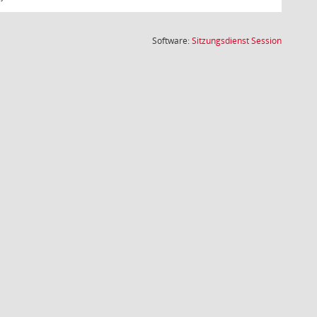
(Wird in
Software:
Sitzungsdienst
Session