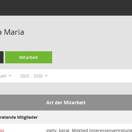
a Maria
Mitarbeit
uell
2025 - 2030
Art der Mitarbeit
eratende Mitglieder
ss
stellv. berat. Mitglied (Interessenvertretung