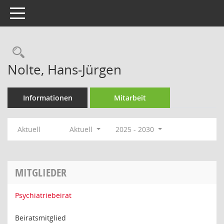
Toggle navigation
Rechercheauswahl
Nolte, Hans-Jürgen
Informationen
Mitarbeit
Aktuell
Aktuell
2025 - 2030
MITGLIEDER
Psychiatriebeirat
Beiratsmitglied