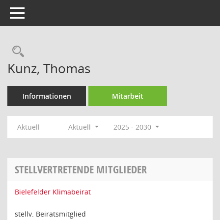
Toggle navigation
Rechercheauswahl
Kunz, Thomas
Informationen
Mitarbeit
Aktuell
Aktuell
2025 - 2030
STELLVERTRETENDE MITGLIEDER
Bielefelder Klimabeirat
stellv. Beiratsmitglied