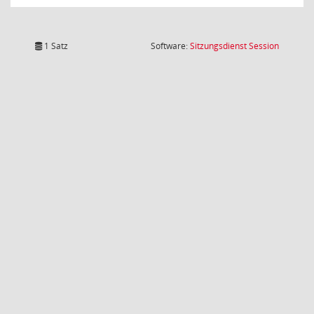
(Wird in
1 Satz
Software:
Sitzungsdienst
Session