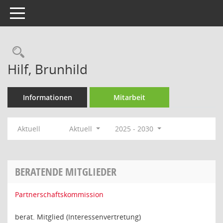
Toggle navigation
Rechercheauswahl
Hilf, Brunhild
Informationen
Mitarbeit
Aktuell
Aktuell
2025 - 2030
BERATENDE MITGLIEDER
Partnerschaftskommission
berat. Mitglied (Interessenvertretung)