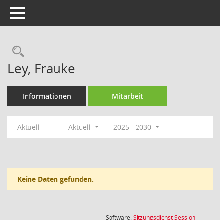
Toggle navigation
Rechercheauswahl
Ley, Frauke
Informationen
Mitarbeit
Aktuell
Aktuell
2025 - 2030
Keine Daten gefunden.
(Wird in
Software:
Sitzungsdienst
Session