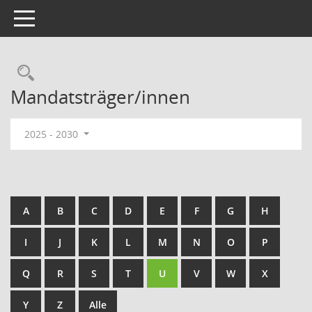
Toggle navigation
Rechercheauswahl
Mandatsträger/innen
2025 - 2030
A
B
C
D
E
F
G
H
I
J
K
L
M
N
O
P
Q
R
S
T
U
V
W
X
Y
Z
Alle