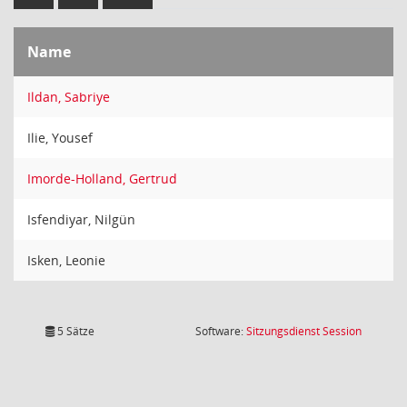
Name
Ildan, Sabriye
Ilie, Yousef
Imorde-Holland, Gertrud
Isfendiyar, Nilgün
Isken, Leonie
(Wird in
5 Sätze
Software:
Sitzungsdienst
Session