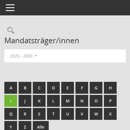
Toggle navigation
Rechercheauswahl
Mandatsträger/innen
2025 - 2030
A
B
C
D
E
F
G
H
I
J
K
L
M
N
O
P
Q
R
S
T
U
V
W
X
Y
Z
Alle