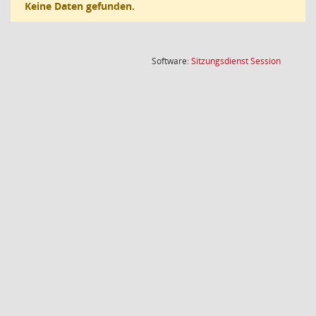
Keine Daten gefunden.
(Wird in
Software:
Sitzungsdienst
Session