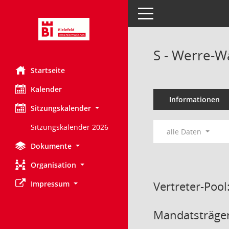
Toggle navigation
S - Werre-W
Startseite
Kalender
Informationen
Sitzungskalender
Sitzungskalender 2026
alle Daten
Dokumente
Organisation
Vertreter-Pool
Impressum
Mandatsträger