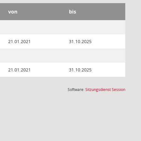
von
bis
21.01.2021
31.10.2025
21.01.2021
31.10.2025
(Wird in
Software:
Sitzungsdienst
Session