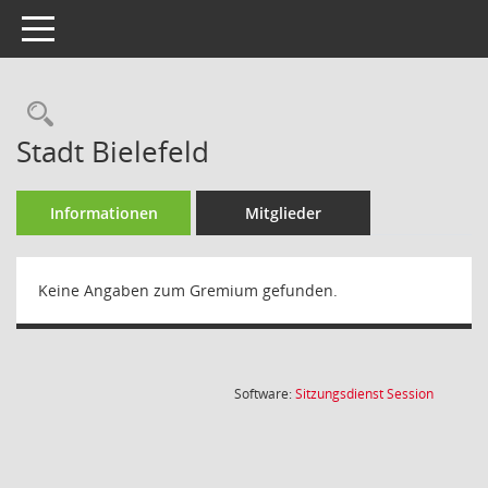
Toggle navigation
Rechercheauswahl
Stadt Bielefeld
Informationen
Mitglieder
Keine Angaben zum Gremium gefunden.
(Wird in
Software:
Sitzungsdienst
Session