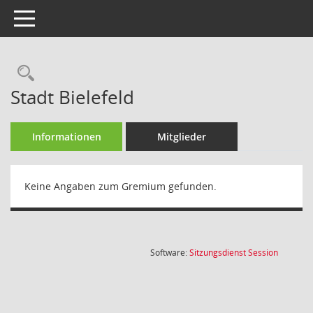
Toggle navigation
Rechercheauswahl
Stadt Bielefeld
Informationen
Mitglieder
Keine Angaben zum Gremium gefunden.
(Wird in
Software:
Sitzungsdienst
Session