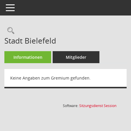
Toggle navigation
Rechercheauswahl
Stadt Bielefeld
Informationen
Mitglieder
Keine Angaben zum Gremium gefunden.
(Wird in
Software:
Sitzungsdienst
Session