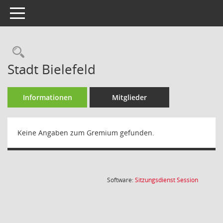
Toggle navigation
Rechercheauswahl
Stadt Bielefeld
Informationen
Mitglieder
Keine Angaben zum Gremium gefunden.
(Wird in
Software:
Sitzungsdienst
Session