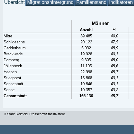
Übersicht
Migrationshintergrund
Familienstand
Indikatoren
Männer
Anzahl
%
Mitte
39.485
49,0
Schildesche
20.122
47,5
Gadderbaum
5.032
48,9
Brackwede
19.928
49,1
Dornberg
9.395
48,0
Jöllenbeck
11.105
48,6
Heepen
22.998
48,7
Stieghorst
15.868
49,1
Sennestadt
10.846
49,1
Senne
10.357
49,2
Gesamtstadt
165.136
48,7
© Stadt Bielefeld, Presseamt/Statistikstelle.