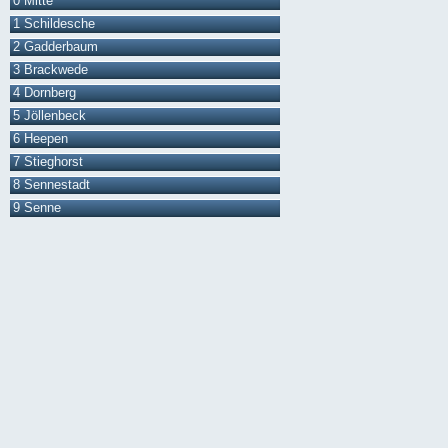
0 Mitte
1 Schildesche
2 Gadderbaum
3 Brackwede
4 Dornberg
5 Jöllenbeck
6 Heepen
7 Stieghorst
8 Sennestadt
9 Senne