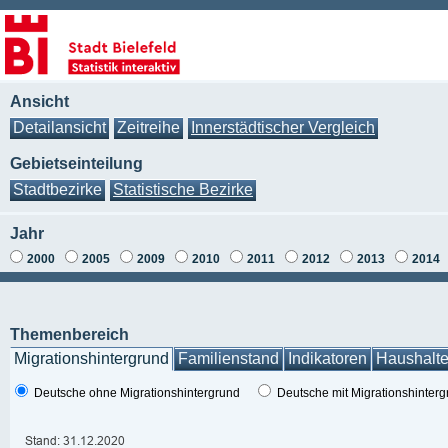
Ansicht
Detailansicht
Zeitreihe
Innerstädtischer Vergleich
Gebietseinteilung
Stadtbezirke
Statistische Bezirke
Jahr
2000
2005
2009
2010
2011
2012
2013
2014
Themenbereich
Migrationshintergrund
Familienstand
Indikatoren
Haushalt
Deutsche ohne Migrationshintergrund
Deutsche mit Migrationshinter