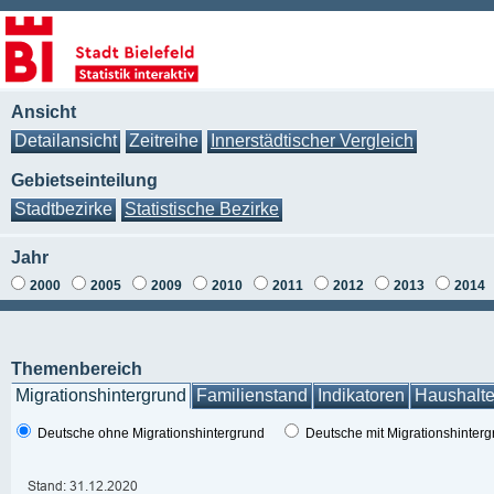
Ansicht
Detailansicht
Zeitreihe
Innerstädtischer Vergleich
Gebietseinteilung
Stadtbezirke
Statistische Bezirke
Jahr
2000
2005
2009
2010
2011
2012
2013
2014
Themenbereich
Migrationshintergrund
Familienstand
Indikatoren
Haushalt
Deutsche ohne Migrationshintergrund
Deutsche mit Migrationshinter