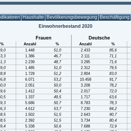
ndikatoren
Haushalte
Bevölkerungsbewegung
Beschäftigung
Einwohnerbestand 2020
Frauen
Deutsche
%
Anzahl
%
Anzahl
%
49,0
1.448
51,0
2.433
85,6
53,3
1.386
46,7
2.111
71,1
51,3
2.239
48,7
3.295
71,6
49,0
1.485
51,0
2.312
79,5
48,8
1.729
51,2
2.804
83,0
46,8
6.071
53,2
10.458
91,7
50,0
2.051
50,0
3.208
78,2
49,6
1.412
50,4
2.017
72,0
50,5
1.337
49,5
1.717
63,6
49,3
5.686
50,7
8.783
78,3
46,3
4.612
53,7
7.230
84,2
48,5
1.502
51,5
2.643
90,7
48,5
2.392
51,5
3.734
80,4
49,4
5.338
50,6
7.688
72,9