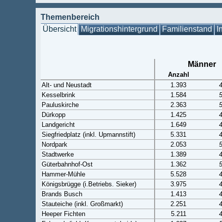
Themenbereich
Übersicht
Migrationshintergrund
Familienstand
I
Männer
Anzahl
Alt- und Neustadt
1.393
Kesselbrink
1.584
Pauluskirche
2.363
Dürkopp
1.425
Landgericht
1.649
Siegfriedplatz (inkl. Upmannstift)
5.331
Nordpark
2.053
Stadtwerke
1.389
Güterbahnhof-Ost
1.362
Hammer-Mühle
5.528
Königsbrügge (i.Betriebs. Sieker)
3.975
Brands Busch
1.413
Stauteiche (inkl. Großmarkt)
2.251
Heeper Fichten
5.211