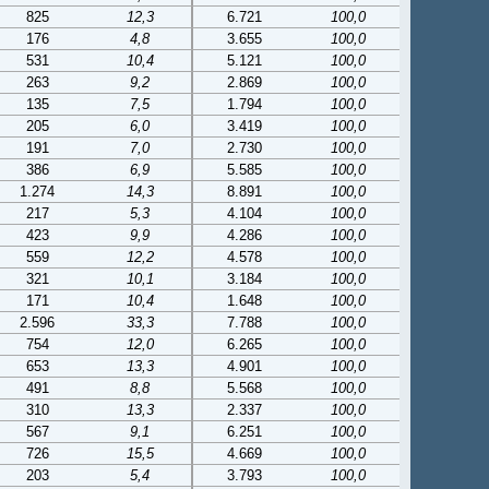
825
12,3
6.721
100,0
176
4,8
3.655
100,0
531
10,4
5.121
100,0
263
9,2
2.869
100,0
135
7,5
1.794
100,0
205
6,0
3.419
100,0
191
7,0
2.730
100,0
386
6,9
5.585
100,0
1.274
14,3
8.891
100,0
217
5,3
4.104
100,0
423
9,9
4.286
100,0
559
12,2
4.578
100,0
321
10,1
3.184
100,0
171
10,4
1.648
100,0
2.596
33,3
7.788
100,0
754
12,0
6.265
100,0
653
13,3
4.901
100,0
491
8,8
5.568
100,0
310
13,3
2.337
100,0
567
9,1
6.251
100,0
726
15,5
4.669
100,0
203
5,4
3.793
100,0