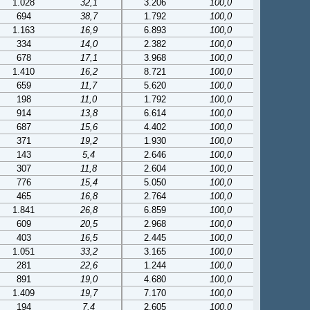
1.028
32,1
3.206
100,0
694
38,7
1.792
100,0
1.163
16,9
6.893
100,0
334
14,0
2.382
100,0
678
17,1
3.968
100,0
1.410
16,2
8.721
100,0
659
11,7
5.620
100,0
198
11,0
1.792
100,0
914
13,8
6.614
100,0
687
15,6
4.402
100,0
371
19,2
1.930
100,0
143
5,4
2.646
100,0
307
11,8
2.604
100,0
776
15,4
5.050
100,0
465
16,8
2.764
100,0
1.841
26,8
6.859
100,0
609
20,5
2.968
100,0
403
16,5
2.445
100,0
1.051
33,2
3.165
100,0
281
22,6
1.244
100,0
891
19,0
4.680
100,0
1.409
19,7
7.170
100,0
194
7,4
2.605
100,0