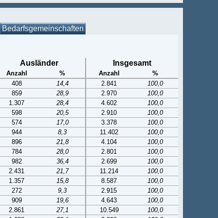
Bedarfsgemeinschaften
Ausländer
Insgesamt
Anzahl
%
Anzahl
%
408
14,4
2.841
100,0
859
28,9
2.970
100,0
1.307
28,4
4.602
100,0
598
20,5
2.910
100,0
574
17,0
3.378
100,0
944
8,3
11.402
100,0
896
21,8
4.104
100,0
784
28,0
2.801
100,0
982
36,4
2.699
100,0
2.431
21,7
11.214
100,0
1.357
15,8
8.587
100,0
272
9,3
2.915
100,0
909
19,6
4.643
100,0
2.861
27,1
10.549
100,0