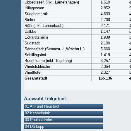
Ubbedissen (inkl. Lämershagen)
1.610
Hillegossen
2.852
Stieghorst stb
4.633
Sieker
2.708
Rütli (inkl. Lonnerbach)
2.171
Dalbke
1.147
Eckardtsheim
1.939
Südstadt
2.100
Sennestadt (Sennest.-I.,Wrachtr.L.)
5.660
Schillingshof
1.419
Buschkamp (inkl. Togdrang)
3.257
Windelsbleiche
3.354
Windflöte
2.327
Gesamtstadt
165.136
Auswahl Teilgebiet
01 Alt- und Neustadt
02 Kesselbrink
03 Pauluskirche
04 Dürkopp