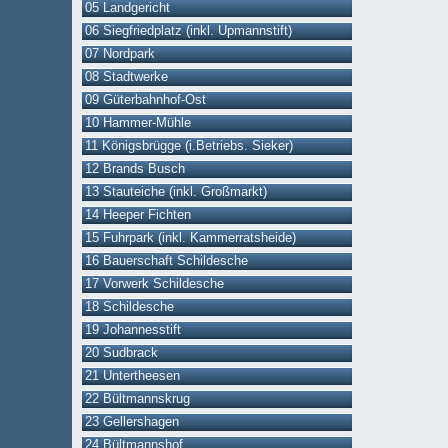
05 Landgericht
06 Siegfriedplatz (inkl. Upmannstift)
07 Nordpark
08 Stadtwerke
09 Güterbahnhof-Ost
10 Hammer-Mühle
11 Königsbrügge (i.Betriebs. Sieker)
12 Brands Busch
13 Stauteiche (inkl. Großmarkt)
14 Heeper Fichten
15 Fuhrpark (inkl. Kammerratsheide)
16 Bauerschaft Schildesche
17 Vorwerk Schildesche
18 Schildesche
19 Johannesstift
20 Sudbrack
21 Untertheesen
22 Bültmannskrug
23 Gellershagen
24 Bültmannshof