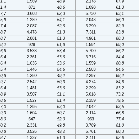
51,1
1.569
48,9
2.178
67,9
51,4
871
48,6
1.098
61,3
47,7
3.608
52,3
5.730
83,1
45,9
1.289
54,1
2.048
86,0
47,4
2.087
52,6
3.290
82,9
48,7
4.478
51,3
7.311
83,8
48,7
2.881
51,3
4.961
88,3
48,2
928
51,8
1.594
89,0
46,6
3.533
53,4
5.700
86,2
46,4
2.361
53,6
3.715
84,4
46,4
1.035
53,6
1.559
80,8
45,4
1.446
54,6
2.503
94,6
50,8
1.280
49,2
2.297
88,2
49,7
2.542
50,3
4.274
84,6
46,4
1.481
53,6
2.299
83,2
48,9
3.507
51,1
5.018
73,2
48,6
1.527
51,4
2.359
79,5
47,0
1.295
53,0
2.042
83,5
49,3
1.604
50,7
2.114
66,8
48,0
647
52,0
963
77,4
50,2
2.331
49,8
3.789
81,0
50,8
3.526
49,2
5.761
80,3
48,7
1.337
51,3
2.411
92,6