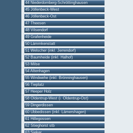
44 Niederdornberg-Schröttinghausen
45 Jöllenbeck-West
46 Jöllenbeck-Ost
47 Theesen
48 Vilsendorf
49 Grafenheide
50 Lämmkenstatt
51 Welscher (inkl. Jerrendorf)
52 Baumheide (inkl. Halhof)
53 Milse
54 Altenhagen
55 Windwehe (inkl. Brönninghausen)
56 Tieplatz
57 Heeper Holz
58 Oldentrup-West (i. Oldentrup-Ost)
59 Dingerdissen
60 Ubbedissen (inkl. Lämershagen)
61 Hillegossen
62 Stieghorst stb
63 Sieker