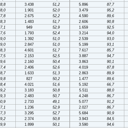
48,8
3.438
51,2
5.896
87,7
48,0
1.901
52,0
3.479
95,2
47,8
2.675
52,2
4.590
89,6
48,3
1.483
51,7
2.606
90,8
47,1
949
52,9
1.659
92,5
47,6
1.793
52,4
3.214
94,0
49,0
1.392
51,0
2.539
93,0
49,0
2.847
51,0
5.199
93,1
48,3
4.601
51,7
7.617
85,7
47,5
2.153
52,5
3.887
94,7
49,6
2.160
50,4
3.863
90,1
47,4
2.406
52,6
4.019
87,8
48,7
1.633
51,3
2.863
89,9
49,8
827
50,2
1.477
89,6
48,4
4.021
51,6
5.192
66,7
49,2
3.183
50,8
5.511
88,0
49,3
2.483
50,7
4.248
86,7
50,9
2.733
49,1
5.077
91,2
47,1
1.236
52,9
2.027
86,7
47,3
3.295
52,7
5.684
90,9
49,2
2.374
50,8
3.943
84,5
49,9
1.899
50,1
3.590
94,6