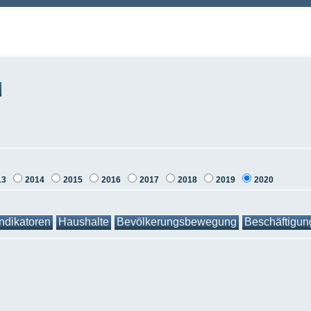
13
2014
2015
2016
2017
2018
2019
2020
Indikatoren
Haushalte
Bevölkerungsbewegung
Beschäftigun