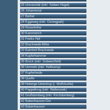
25 Universität (inkl. Sieben Hügel)
26 Johannistal
27 Bethel
28 Eggeweg (inkl. Osningpaß)
29 Rosenhöhe
30 Kammerich
31 Frerks Hof
32 Brackwede-Mitte
33 Bahnhof-Brackwede
34 Kupferhammer
35 Brock (inkl. Südwestfeld)
36 Ummeln (inkl. Holtkamp)
37 Kupferheide
38 Quelle
39 Hoberge-Uerentrup (i. Wolfskuhle)
40 Pappelkrug (inkl. Wellensiek)
41 Großdornberg (inkl. Kirchdornberg)
42 Babenhausen-Ost
43 Babenhausen