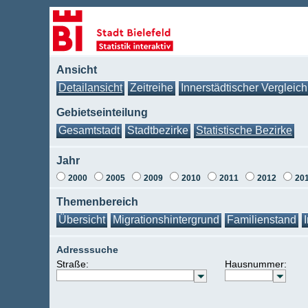
Ansicht
Detailansicht
Zeitreihe
Innerstädtischer Vergleich
Gebietseinteilung
Gesamtstadt
Stadtbezirke
Statistische Bezirke
Jahr
2000
2005
2009
2010
2011
2012
20
Themenbereich
Übersicht
Migrationshintergrund
Familienstand
Adresssuche
Straße:
Hausnummer: