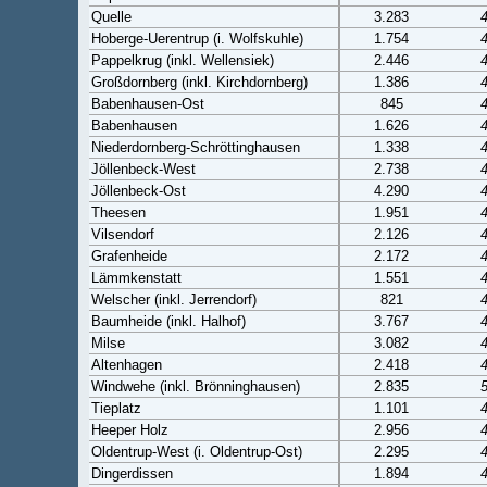
Quelle
3.283
Hoberge-Uerentrup (i. Wolfskuhle)
1.754
Pappelkrug (inkl. Wellensiek)
2.446
Großdornberg (inkl. Kirchdornberg)
1.386
Babenhausen-Ost
845
Babenhausen
1.626
Niederdornberg-Schröttinghausen
1.338
Jöllenbeck-West
2.738
Jöllenbeck-Ost
4.290
Theesen
1.951
Vilsendorf
2.126
Grafenheide
2.172
Lämmkenstatt
1.551
Welscher (inkl. Jerrendorf)
821
Baumheide (inkl. Halhof)
3.767
Milse
3.082
Altenhagen
2.418
Windwehe (inkl. Brönninghausen)
2.835
Tieplatz
1.101
Heeper Holz
2.956
Oldentrup-West (i. Oldentrup-Ost)
2.295
Dingerdissen
1.894