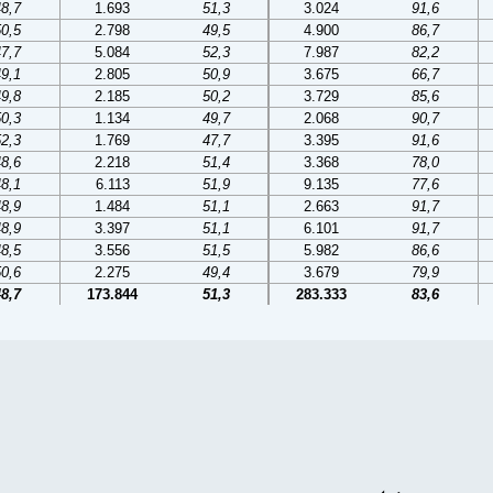
48,7
1.693
51,3
3.024
91,6
50,5
2.798
49,5
4.900
86,7
47,7
5.084
52,3
7.987
82,2
49,1
2.805
50,9
3.675
66,7
49,8
2.185
50,2
3.729
85,6
50,3
1.134
49,7
2.068
90,7
52,3
1.769
47,7
3.395
91,6
48,6
2.218
51,4
3.368
78,0
48,1
6.113
51,9
9.135
77,6
48,9
1.484
51,1
2.663
91,7
48,9
3.397
51,1
6.101
91,7
48,5
3.556
51,5
5.982
86,6
50,6
2.275
49,4
3.679
79,9
48,7
173.844
51,3
283.333
83,6