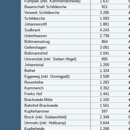
Fuhrpark (inkl. Kammerratsheide)
1.637
Bauerschaft Schildesche
921
Vorwerk Schildesche
3.285
Schildesche
1.093
Johannesstift
1.881
Sudbrack
4.243
Untertheesen
2.739
Bültmannskrug
864
Gellershagen
3.081
Bültmannshof
2.041
Universität (inkl. Sieben Hügel)
895
Johannistal
1.200
Bethel
1.324
Eggeweg (inkl. Osningpaß)
2.508
Rosenhöhe
1.283
Kammerich
3.352
Frerks Hof
1.441
Brackwede-Mitte
1.150
Bahnhof-Brackwede
1.561
Kupferhammer
597
Brock (inkl. Südwestfeld)
2.349
Ummeln (inkl. Holtkamp)
3.644
Kupferheide
1.268