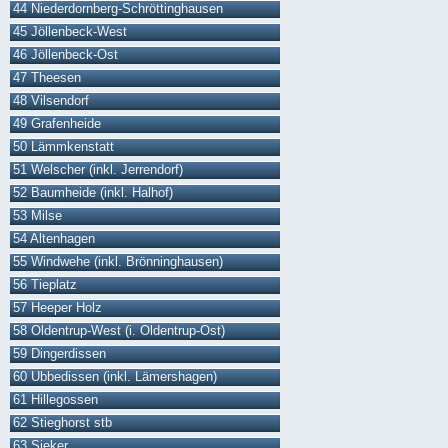
44 Niederdornberg-Schröttinghausen
45 Jöllenbeck-West
46 Jöllenbeck-Ost
47 Theesen
48 Vilsendorf
49 Grafenheide
50 Lämmkenstatt
51 Welscher (inkl. Jerrendorf)
52 Baumheide (inkl. Halhof)
53 Milse
54 Altenhagen
55 Windwehe (inkl. Brönninghausen)
56 Tieplatz
57 Heeper Holz
58 Oldentrup-West (i. Oldentrup-Ost)
59 Dingerdissen
60 Ubbedissen (inkl. Lämershagen)
61 Hillegossen
62 Stieghorst stb
63 Sieker