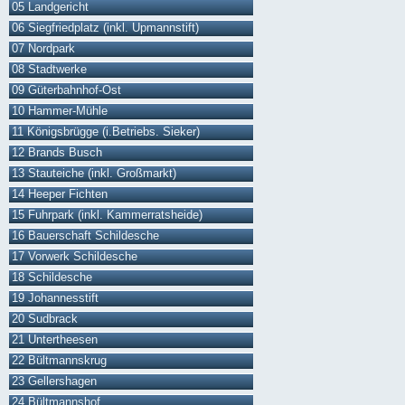
05 Landgericht
06 Siegfriedplatz (inkl. Upmannstift)
07 Nordpark
08 Stadtwerke
09 Güterbahnhof-Ost
10 Hammer-Mühle
11 Königsbrügge (i.Betriebs. Sieker)
12 Brands Busch
13 Stauteiche (inkl. Großmarkt)
14 Heeper Fichten
15 Fuhrpark (inkl. Kammerratsheide)
16 Bauerschaft Schildesche
17 Vorwerk Schildesche
18 Schildesche
19 Johannesstift
20 Sudbrack
21 Untertheesen
22 Bültmannskrug
23 Gellershagen
24 Bültmannshof