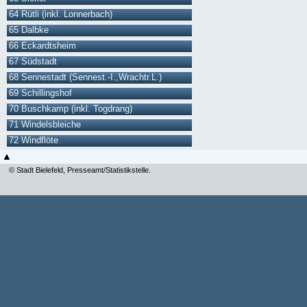
64 Rütli (inkl. Lonnerbach)
65 Dalbke
66 Eckardtsheim
67 Südstadt
68 Sennestadt (Sennest.-I.,Wrachtr.L.)
69 Schillingshof
70 Buschkamp (inkl. Togdrang)
71 Windelsbleiche
72 Windflöte
© Stadt Bielefeld, Presseamt/Statistikstelle.