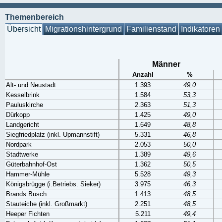
Themenbereich
Übersicht
Migrationshintergrund
Familienstand
Indikatoren
Männer
Anzahl
%
Alt- und Neustadt
1.393
49,0
Kesselbrink
1.584
53,3
Pauluskirche
2.363
51,3
Dürkopp
1.425
49,0
Landgericht
1.649
48,8
Siegfriedplatz (inkl. Upmannstift)
5.331
46,8
Nordpark
2.053
50,0
Stadtwerke
1.389
49,6
Güterbahnhof-Ost
1.362
50,5
Hammer-Mühle
5.528
49,3
Königsbrügge (i.Betriebs. Sieker)
3.975
46,3
Brands Busch
1.413
48,5
Stauteiche (inkl. Großmarkt)
2.251
48,5
Heeper Fichten
5.211
49,4