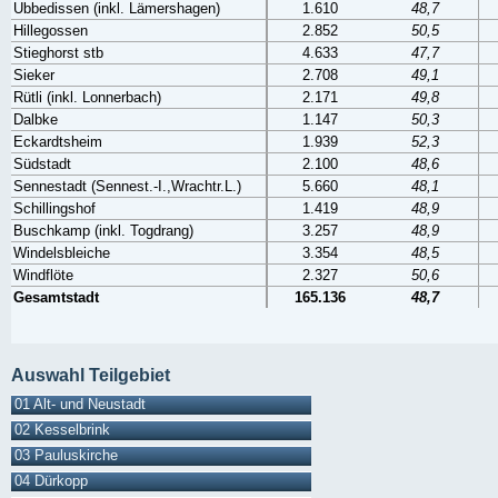
Ubbedissen (inkl. Lämershagen)
1.610
48,7
Hillegossen
2.852
50,5
Stieghorst stb
4.633
47,7
Sieker
2.708
49,1
Rütli (inkl. Lonnerbach)
2.171
49,8
Dalbke
1.147
50,3
Eckardtsheim
1.939
52,3
Südstadt
2.100
48,6
Sennestadt (Sennest.-I.,Wrachtr.L.)
5.660
48,1
Schillingshof
1.419
48,9
Buschkamp (inkl. Togdrang)
3.257
48,9
Windelsbleiche
3.354
48,5
Windflöte
2.327
50,6
Gesamtstadt
165.136
48,7
Auswahl Teilgebiet
01 Alt- und Neustadt
02 Kesselbrink
03 Pauluskirche
04 Dürkopp