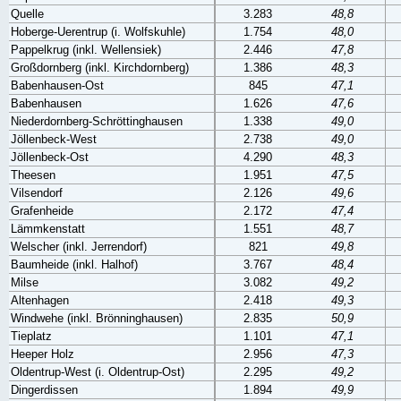
Quelle
3.283
48,8
Hoberge-Uerentrup (i. Wolfskuhle)
1.754
48,0
Pappelkrug (inkl. Wellensiek)
2.446
47,8
Großdornberg (inkl. Kirchdornberg)
1.386
48,3
Babenhausen-Ost
845
47,1
Babenhausen
1.626
47,6
Niederdornberg-Schröttinghausen
1.338
49,0
Jöllenbeck-West
2.738
49,0
Jöllenbeck-Ost
4.290
48,3
Theesen
1.951
47,5
Vilsendorf
2.126
49,6
Grafenheide
2.172
47,4
Lämmkenstatt
1.551
48,7
Welscher (inkl. Jerrendorf)
821
49,8
Baumheide (inkl. Halhof)
3.767
48,4
Milse
3.082
49,2
Altenhagen
2.418
49,3
Windwehe (inkl. Brönninghausen)
2.835
50,9
Tieplatz
1.101
47,1
Heeper Holz
2.956
47,3
Oldentrup-West (i. Oldentrup-Ost)
2.295
49,2
Dingerdissen
1.894
49,9