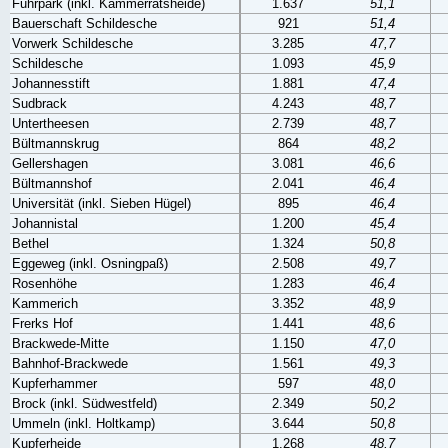
Fuhrpark (inkl. Kammerratsheide)
1.637
51,1
Bauerschaft Schildesche
921
51,4
Vorwerk Schildesche
3.285
47,7
Schildesche
1.093
45,9
Johannesstift
1.881
47,4
Sudbrack
4.243
48,7
Untertheesen
2.739
48,7
Bültmannskrug
864
48,2
Gellershagen
3.081
46,6
Bültmannshof
2.041
46,4
Universität (inkl. Sieben Hügel)
895
46,4
Johannistal
1.200
45,4
Bethel
1.324
50,8
Eggeweg (inkl. Osningpaß)
2.508
49,7
Rosenhöhe
1.283
46,4
Kammerich
3.352
48,9
Frerks Hof
1.441
48,6
Brackwede-Mitte
1.150
47,0
Bahnhof-Brackwede
1.561
49,3
Kupferhammer
597
48,0
Brock (inkl. Südwestfeld)
2.349
50,2
Ummeln (inkl. Holtkamp)
3.644
50,8
Kupferheide
1.268
48,7