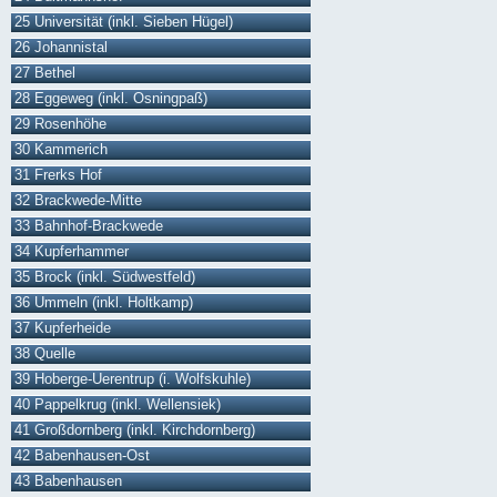
25 Universität (inkl. Sieben Hügel)
26 Johannistal
27 Bethel
28 Eggeweg (inkl. Osningpaß)
29 Rosenhöhe
30 Kammerich
31 Frerks Hof
32 Brackwede-Mitte
33 Bahnhof-Brackwede
34 Kupferhammer
35 Brock (inkl. Südwestfeld)
36 Ummeln (inkl. Holtkamp)
37 Kupferheide
38 Quelle
39 Hoberge-Uerentrup (i. Wolfskuhle)
40 Pappelkrug (inkl. Wellensiek)
41 Großdornberg (inkl. Kirchdornberg)
42 Babenhausen-Ost
43 Babenhausen