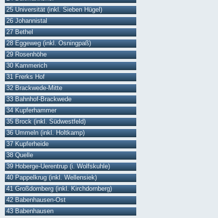
25 Universität (inkl. Sieben Hügel)
26 Johannistal
27 Bethel
28 Eggeweg (inkl. Osningpaß)
29 Rosenhöhe
30 Kammerich
31 Frerks Hof
32 Brackwede-Mitte
33 Bahnhof-Brackwede
34 Kupferhammer
35 Brock (inkl. Südwestfeld)
36 Ummeln (inkl. Holtkamp)
37 Kupferheide
38 Quelle
39 Hoberge-Uerentrup (i. Wolfskuhle)
40 Pappelkrug (inkl. Wellensiek)
41 Großdornberg (inkl. Kirchdornberg)
42 Babenhausen-Ost
43 Babenhausen