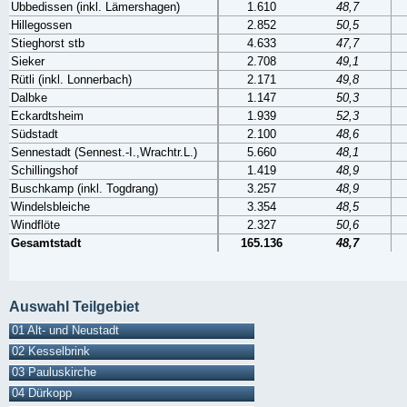
Ubbedissen (inkl. Lämershagen)
1.610
48,7
Hillegossen
2.852
50,5
Stieghorst stb
4.633
47,7
Sieker
2.708
49,1
Rütli (inkl. Lonnerbach)
2.171
49,8
Dalbke
1.147
50,3
Eckardtsheim
1.939
52,3
Südstadt
2.100
48,6
Sennestadt (Sennest.-I.,Wrachtr.L.)
5.660
48,1
Schillingshof
1.419
48,9
Buschkamp (inkl. Togdrang)
3.257
48,9
Windelsbleiche
3.354
48,5
Windflöte
2.327
50,6
Gesamtstadt
165.136
48,7
Auswahl Teilgebiet
01 Alt- und Neustadt
02 Kesselbrink
03 Pauluskirche
04 Dürkopp