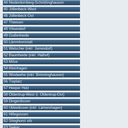
44 Niederdornberg-Schröttinghausen
45 Jöllenbeck-West
46 Jöllenbeck-Ost
47 Theesen
48 Vilsendorf
49 Grafenheide
50 Lämmkenstatt
51 Welscher (inkl. Jerrendorf)
52 Baumheide (inkl. Halhof)
53 Milse
54 Altenhagen
55 Windwehe (inkl. Brönninghausen)
56 Tieplatz
57 Heeper Holz
58 Oldentrup-West (i. Oldentrup-Ost)
59 Dingerdissen
60 Ubbedissen (inkl. Lämershagen)
61 Hillegossen
62 Stieghorst stb
63 Sieker