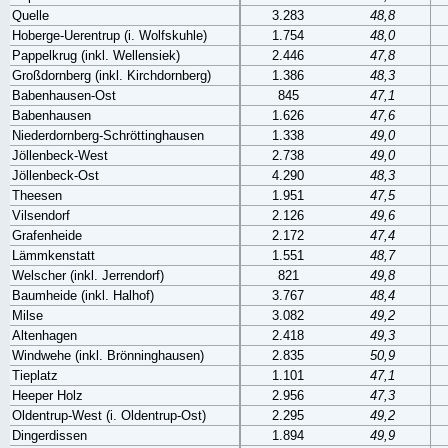
Quelle
3.283
48,8
Hoberge-Uerentrup (i. Wolfskuhle)
1.754
48,0
Pappelkrug (inkl. Wellensiek)
2.446
47,8
Großdornberg (inkl. Kirchdornberg)
1.386
48,3
Babenhausen-Ost
845
47,1
Babenhausen
1.626
47,6
Niederdornberg-Schröttinghausen
1.338
49,0
Jöllenbeck-West
2.738
49,0
Jöllenbeck-Ost
4.290
48,3
Theesen
1.951
47,5
Vilsendorf
2.126
49,6
Grafenheide
2.172
47,4
Lämmkenstatt
1.551
48,7
Welscher (inkl. Jerrendorf)
821
49,8
Baumheide (inkl. Halhof)
3.767
48,4
Milse
3.082
49,2
Altenhagen
2.418
49,3
Windwehe (inkl. Brönninghausen)
2.835
50,9
Tieplatz
1.101
47,1
Heeper Holz
2.956
47,3
Oldentrup-West (i. Oldentrup-Ost)
2.295
49,2
Dingerdissen
1.894
49,9