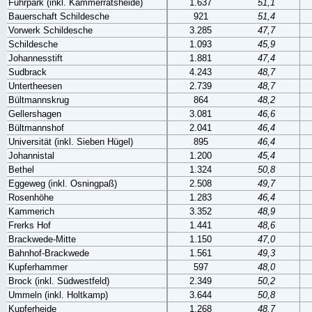
Fuhrpark (inkl. Kammerratsheide)
1.637
51,1
Bauerschaft Schildesche
921
51,4
Vorwerk Schildesche
3.285
47,7
Schildesche
1.093
45,9
Johannesstift
1.881
47,4
Sudbrack
4.243
48,7
Untertheesen
2.739
48,7
Bültmannskrug
864
48,2
Gellershagen
3.081
46,6
Bültmannshof
2.041
46,4
Universität (inkl. Sieben Hügel)
895
46,4
Johannistal
1.200
45,4
Bethel
1.324
50,8
Eggeweg (inkl. Osningpaß)
2.508
49,7
Rosenhöhe
1.283
46,4
Kammerich
3.352
48,9
Frerks Hof
1.441
48,6
Brackwede-Mitte
1.150
47,0
Bahnhof-Brackwede
1.561
49,3
Kupferhammer
597
48,0
Brock (inkl. Südwestfeld)
2.349
50,2
Ummeln (inkl. Holtkamp)
3.644
50,8
Kupferheide
1.268
48,7