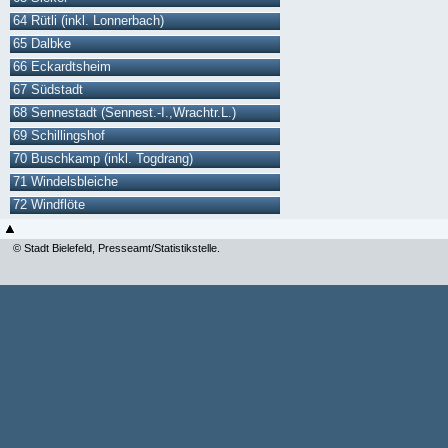
64 Rütli (inkl. Lonnerbach)
65 Dalbke
66 Eckardtsheim
67 Südstadt
68 Sennestadt (Sennest.-I.,Wrachtr.L.)
69 Schillingshof
70 Buschkamp (inkl. Togdrang)
71 Windelsbleiche
72 Windflöte
© Stadt Bielefeld, Presseamt/Statistikstelle.