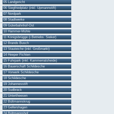
05 Landgericht
06 Siegfriedplatz (inkl. Upmannstift)
07 Nordpark
08 Stadtwerke
09 Güterbahnhof-Ost
10 Hammer-Mühle
11 Königsbrügge (i.Betriebs. Sieker)
12 Brands Busch
13 Stauteiche (inkl. Großmarkt)
14 Heeper Fichten
15 Fuhrpark (inkl. Kammerratsheide)
16 Bauerschaft Schildesche
17 Vorwerk Schildesche
18 Schildesche
19 Johannesstift
20 Sudbrack
21 Untertheesen
22 Bültmannskrug
23 Gellershagen
24 Bültmannshof