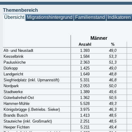
Themenbereich
Übersicht
Migrationshintergrund
Familienstand
Indikatoren
Männer
Anzahl
%
Alt- und Neustadt
1.393
49,0
Kesselbrink
1.584
53,3
Pauluskirche
2.363
51,3
Dürkopp
1.425
49,0
Landgericht
1.649
48,8
Siegfriedplatz (inkl. Upmannstift)
5.331
46,8
Nordpark
2.053
50,0
Stadtwerke
1.389
49,6
Güterbahnhof-Ost
1.362
50,5
Hammer-Mühle
5.528
49,3
Königsbrügge (i.Betriebs. Sieker)
3.975
46,3
Brands Busch
1.413
48,5
Stauteiche (inkl. Großmarkt)
2.251
48,5
Heeper Fichten
5.211
49,4