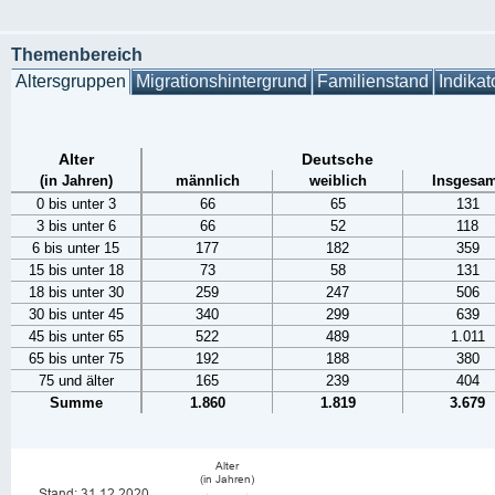
Themenbereich
Altersgruppen
Migrationshintergrund
Familienstand
Indikat
Alter
Deutsche
(in Jahren)
männlich
weiblich
Insgesam
0 bis unter 3
66
65
131
3 bis unter 6
66
52
118
6 bis unter 15
177
182
359
15 bis unter 18
73
58
131
18 bis unter 30
259
247
506
30 bis unter 45
340
299
639
45 bis unter 65
522
489
1.011
65 bis unter 75
192
188
380
75 und älter
165
239
404
Summe
1.860
1.819
3.679