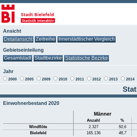
Ansicht
Detailansicht
Zeitreihe
Innerstädtischer Vergleich
Gebietseinteilung
Gesamtstadt
Stadtbezirke
Statistische Bezirke
Jahr
2000
2005
2009
2010
2011
2012
2013
2014
Stat
Einwohnerbestand 2020
Männer
Anzahl
%
Windflöte
2.327
50,6
Bielefeld
165.136
48,7