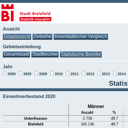
Ansicht
Detailansicht
Zeitreihe
Innerstädtischer Vergleich
Gebietseinteilung
Gesamtstadt
Stadtbezirke
Statistische Bezirke
Jahr
2000
2005
2009
2010
2011
2012
2013
2014
Stati
Einwohnerbestand 2020
Männer
Anzahl
%
Untertheesen
2.739
48,7
Bielefeld
165.136
48,7