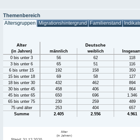
Themenbereich
Altersgruppen
Migrationshintergrund
Familienstand
Indikat
Alter
Deutsche
(in Jahren)
männlich
weiblich
Insgesam
0 bis unter 3
56
62
118
3 bis unter 6
65
51
116
6 bis unter 15
192
158
350
15 bis unter 18
69
58
127
18 bis unter 30
432
462
894
30 bis unter 45
458
406
864
45 bis unter 65
650
696
1.346
65 bis unter 75
230
259
489
75 und älter
253
404
657
Summe
2.405
2.556
4.961