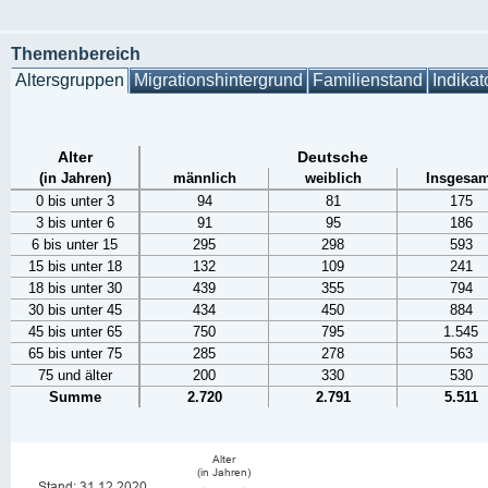
Themenbereich
Altersgruppen
Migrationshintergrund
Familienstand
Indikat
Alter
Deutsche
(in Jahren)
männlich
weiblich
Insgesam
0 bis unter 3
94
81
175
3 bis unter 6
91
95
186
6 bis unter 15
295
298
593
15 bis unter 18
132
109
241
18 bis unter 30
439
355
794
30 bis unter 45
434
450
884
45 bis unter 65
750
795
1.545
65 bis unter 75
285
278
563
75 und älter
200
330
530
Summe
2.720
2.791
5.511