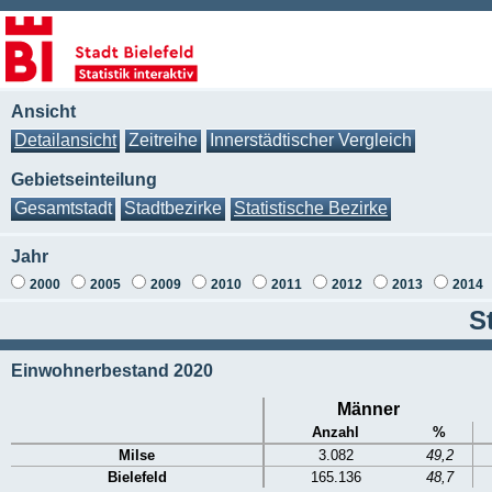
Ansicht
Detailansicht
Zeitreihe
Innerstädtischer Vergleich
Gebietseinteilung
Gesamtstadt
Stadtbezirke
Statistische Bezirke
Jahr
2000
2005
2009
2010
2011
2012
2013
2014
S
Einwohnerbestand 2020
Männer
Anzahl
%
Milse
3.082
49,2
Bielefeld
165.136
48,7